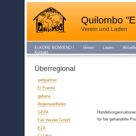
Quilombo "E
Verein und Laden
ELKORE BONVENO !
Verein
Laden
Aktuell
Kontakt
Überregional
weltpartner
El Puente
gebana
Regenwaldladen
GEPA
Handelsorganisatione
für fair gehandelte Pr
Fair Handel GmbH
EZA