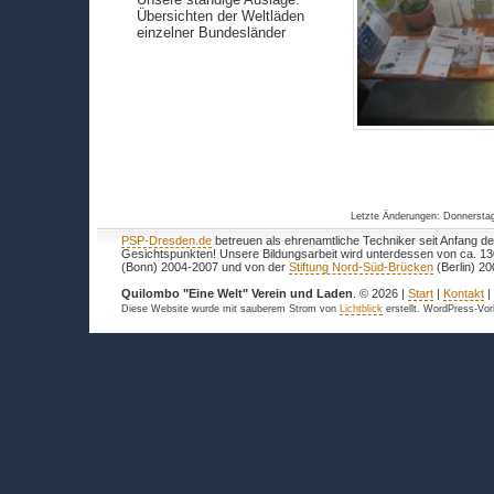
Übersichten der Weltläden
einzelner Bundesländer
Letzte Änderungen: Donnersta
PSP-Dresden.de
betreuen als ehrenamtliche Techniker seit Anfang de
Gesichtspunkten! Unsere Bildungsarbeit wird unterdessen von ca. 1
(Bonn) 2004-2007 und von der
Stiftung Nord-Süd-Brücken
(Berlin) 20
Quilombo "Eine Welt" Verein und Laden
. © 2026 |
Start
|
Kontakt
Diese Website wurde mit sauberem Strom von
Lichtblick
erstellt. WordPress-Vo