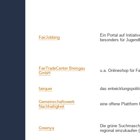
Ein Portal auf Initia
FairJobbing
besonders für Jugendl
FairTradeCenter Breisgau
u.a. Onlineshop für F
GmbH
fairquer
das entwicklungspoli
Gemeinschaftswerk
eine offene Plattform 
Nachhaltigkeit
Die grüne Suchmaschin
Greenya
regional einzukaufen 