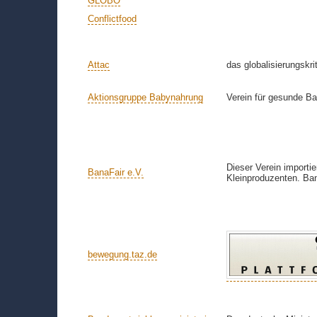
GLOBO
Conflictfood
Attac
das globalisierungskr
Aktionsgruppe Babynahrung
Verein für gesunde B
Dieser Verein importie
BanaFair e.V.
Kleinproduzenten. Ban
bewegung.taz.de