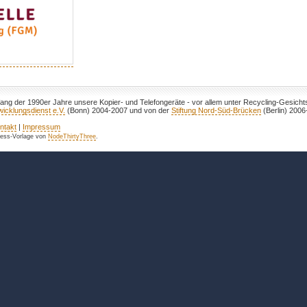
fang der 1990er Jahre unsere Kopier- und Telefongeräte - vor allem unter Recycling-Gesich
icklungsdienst e.V.
(Bonn) 2004-2007 und von der
Stiftung Nord-Süd-Brücken
(Berlin) 2006
ntakt
|
Impressum
ress-Vorlage von
NodeThirtyThree
.