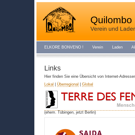
Quilombo 
Verein und Lade
ELKORE BONVENO !
Verein
Laden
A
Links
Hier finden Sie eine Übersicht von Internet-Adress
Lokal
|
Überregional
|
Global
(ehem. Tübingen, jetzt Berlin)