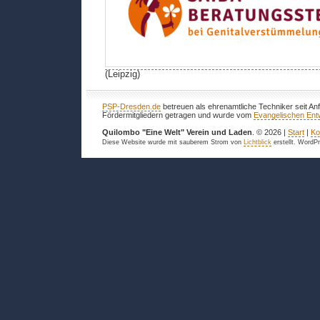
(Leipzig)
PSP-Dresden.de
betreuen als ehrenamtliche Techniker seit An
Fördermitgliedern getragen und wurde vom
Evangelischen Entw
Quilombo "Eine Welt" Verein und Laden
. © 2026 |
Start
|
Ko
Diese Website wurde mit sauberem Strom von
Lichtblick
erstellt. WordP