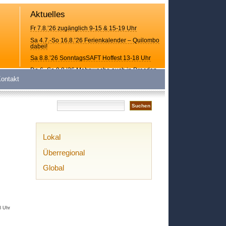
Aktuelles
Fr 7.8.’26 zugänglich 9-15 & 15-19 Uhr
Sa 4.7.-So 16.8.’26 Ferienkalender – Quilombo
dabei!
Sa 8.8.’26 SonntagsSAFT Hoffest 13-18 Uhr
Do 6.-So 9.8.’26 Mahnwache auch in Dresden
ontakt
Lokal
Überregional
Global
8 Uhr