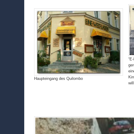
“E-
ger
ein
Ki
Haupteingang des Quilombo
wi