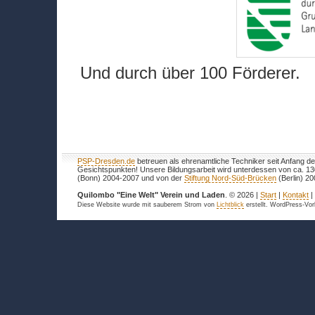
Und durch über 100 Förderer.
PSP-Dresden.de
betreuen als ehrenamtliche Techniker seit Anfang de
Gesichtspunkten! Unsere Bildungsarbeit wird unterdessen von ca. 1
(Bonn) 2004-2007 und von der
Stiftung Nord-Süd-Brücken
(Berlin) 20
Quilombo "Eine Welt" Verein und Laden
. © 2026 |
Start
|
Kontakt
Diese Website wurde mit sauberem Strom von
Lichtblick
erstellt. WordPress-Vo