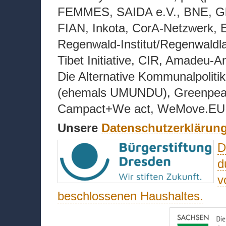
FEMMES, SAIDA e.V., BNE, Gl
FIAN, Inkota, CorA-Netzwerk, 
Regenwald-Institut/Regenwald
Tibet
Initiative, CIR, Amadeu-A
Die Alternative Kommunalpolitik
(ehemals UMUNDU), G
reenpea
Campact+We act, WeMove.EU, ope
Unsere
Datenschutzerklärun
D
d
v
beschlossenen Haushaltes.