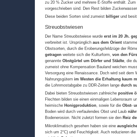
zu 20 % Zucker und mehrere E-Stoffe enthält. Zu
vorgeschrieben sind. Den Rest bilden Zuckerwasser
Diese beiden Sorten sind zumeist
billiger
und besi
Streuobstwiesen
Der Name Streuobstwiese wurde
erst im 20 Jh. ge
verbreitet ist. Ursprünglich
aus dem Orient
stammend
Obstsorten, durch die Eroberungsfeldzüge der Röm
getragen
weitete sich die Kulturform,
von den Fürs
genannte
Obstgürtel um Dörfer und Städte
, die d
zumeist ohne Kompensation Bauland weichen musste
Versorgung eine Renaissance. Doch wird seit dem Wi
Nahrungsgütern
im Westen die Erhaltung kaum m
die Lohnmostabgabe zu DDR-Zeiten lange
durch su
Dabei bieten Streuobstwiesen zahlreiche
positive 
Flechten bilden sie einen einmaligen Lebensraum u
heimische
Honigproduktion
, sowie für die
Obst- u
Boden wird durch verfaulendes Obst und Laub
nähr
Bodenerosion. Nicht zuletzt formen sie den
Reiz de
Mikroklimatisch gesehen haben sie eine
ausgleich
sich um 2°C) und Feuchtigkeit. Auch reduzieren di