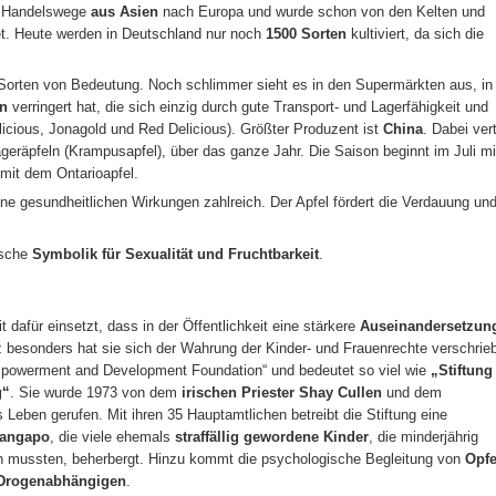
e Handelswege
aus Asien
nach Europa und wurde schon von den Kelten und
et. Heute werden in Deutschland nur noch
1500 Sorten
kultiviert, da sich die
Sorten von Bedeutung. Noch schlimmer sieht es in den Supermärkten aus, in
en
verringert hat, die sich einzig durch gute Transport- und Lagerfähigkeit und
icious, Jonagold und Red Delicious). Größter Produzent ist
China
. Dabei vert
geräpfeln (Krampusapfel), über das ganze Jahr. Die Saison beginnt im Juli mi
mit dem Ontarioapfel.
ine gesundheitlichen Wirkungen zahlreich. Der Apfel fördert die Verdauung un
ische
Symbolik für Sexualität und Fruchtbarkeit
.
it dafür einsetzt, dass in der Öffentlichkeit eine stärkere
Auseinandersetzun
z besonders hat sie sich der Wahrung der Kinder- und Frauenrechte verschrie
powerment and Development Foundation“ und bedeutet so viel wie
„Stiftung 
g“
. Sie wurde 1973 von dem
irischen Priester Shay Cullen
und dem
Leben gerufen. Mit ihren 35 Hauptamtlichen betreibt die Stiftung eine
langapo
, die viele ehemals
straffällig gewordene Kinder
, die minderjährig
zen mussten, beherbergt. Hinzu kommt die psychologische Begleitung von
Opfe
Drogenabhängigen
.