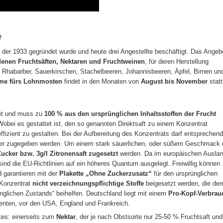
e
, der 1933 gegründet wurde und heute drei Angestellte beschäftigt. Das Angeb
denen Fruchtsäften, Nektaren und Fruchtweinen
, für deren Herstellung
e Rhabarber, Sauerkirschen, Stachelbeeren, Johannisbeeren, Äpfel, Birnen un
me fürs Lohnmosten
findet in den Monaten von
August bis November
statt
net und muss zu
100 % aus den ursprünglichen Inhaltsstoffen der Frucht
Wobei es gestattet ist, den so genannten Direktsaft zu einem Konzentrat
ffizient zu gestalten. Bei der Aufbereitung des Konzentrats darf entsprechend
er zugegeben werden. Um einem stark säuerlichen, oder süßem Geschmack 
Zucker bzw. 3g/l Zitronensaft zugesetzt
werden. Da im europäischen Ausla
ind die EU-Richtlinien auf ein höheres Quantum ausgelegt. Freiwillig können
d garantieren mit der
Plakette „Ohne Zuckerzusatz“
für den ursprünglichen
 Konzentrat
nicht verzeichnungspflichtige Stoffe
beigesetzt werden, die de
ünglichen Zustands“ beihelfen. Deutschland liegt mit einem
Pro-Kopf-Verbrau
enten, vor den USA, England und Frankreich.
tes: einerseits zum
Nektar
, der je nach Obstsorte nur 25-50 % Fruchtsaft und