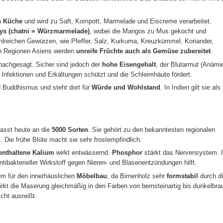
n Küche
und wird zu Saft, Kompott, Marmelade und Eiscreme verarbeitet.
ys (chatni = Würzmarmelade)
, wobei die Mangos zu Mus gekocht und
ahlreichen Gewürzen, wie Pfeffer, Salz, Kurkuma, Kreuzkümmel, Koriander,
hen Regionen Asiens werden
unreife Früchte auch als Gemüse zubereitet
.
nachgesagt. Sicher sind jedoch der
hohe Eisengehalt
, der Blutarmut (Anämi
r Infektionen und Erkältungen schützt und die Schleimhäute fördert.
d Buddhismus und steht dort für
Würde und Wohlstand
. In Indien gilt sie als
asst heute an die
5000 Sorten
. Sie gehört zu den bekanntesten regionalen
. Die frühe Blüte macht sie sehr frostempfindlich.
enthaltene Kalium
wirkt entwässernd.
Phosphor
stärkt das Nervensystem. 
antibakterieller Wirkstoff gegen Nieren- und Blasenentzündungen hilft.
lem für den innerhäuslichen
Möbelbau
, da Birnenholz sehr
formstabil
durch d
t wirkt die Maserung gleichmäßig in den Farben von bernsteinartig bis dunkelbra
cht ausreißt.