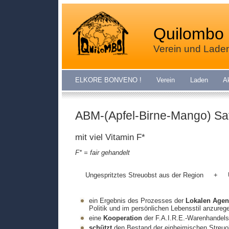
Quilombo 
Verein und Lade
ELKORE BONVENO !
Verein
Laden
A
ABM-(Apfel-Birne-Mango) Saf
mit viel Vitamin F*
F* = fair gehandelt
Ungespritztes Streuobst aus der Region
+
ein Ergebnis des Prozesses der
Lokalen Agen
Politik und im persönlichen Lebensstil anzureg
eine
Kooperation
der F.A.I.R.E.-Warenhandels
schützt
den Bestand der einheimischen Streuob