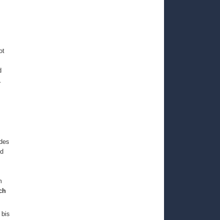
ot
d
.
des
nd
m
ch
 bis