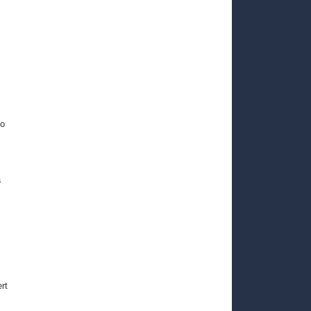
so
a
rt