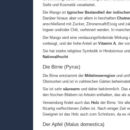
Seife und Kosmetik verarbeitet.
Die Mango ist
typischer Bestandteil der indische
Darüber hinaus aber vor allem in herzhaften
Chutne
anschließend mit Zucker, Zitronensaft/Essig und z
Ingwer und/oder Chili, verfeinert werden. In manc
Der Mango wird eine verdauungsfördernde Wirkung 
vorbeugt, und der hohe Anteil an
Vitamin A
, der vo
Sie hat starke religiöse Symbolik in Hinduismus un
Nationalfrucht
.
Die Birne (Pyrus)
Die Birne entstammt der
Mittelmeerregion
und umf
Obstsorten und ist in zahlreichen Gärten beheimatet
Sie ist sehr
säurearm
und daher bekömmlich. Das
den frischen Blättern ist Arbutin enthalten, das als 
Verwendung findet auch das
Holz
der Birne. Vor al
filzartig verflochtenen Zellen ist. Nach einiger Zei
Geeignet ist das Holz auch zum Schnitzen, da es ni
Der Apfel (Malus domestica)