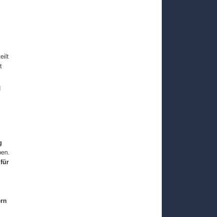
eilt
t
d
g
ben.
für
rn