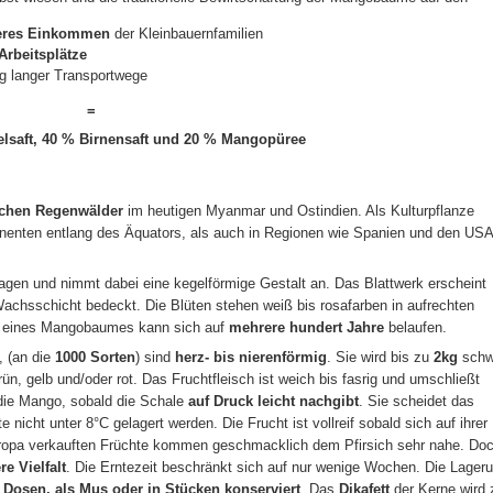
eres Einkommen
der Kleinbauernfamilien
 Arbeitsplätze
g langer Transportwege
=
elsaft, 40 % Birnensaft und 20 % Mangopüree
schen Regenwälder
im heutigen Myanmar und Ostindien. Als Kulturpflanze
ntinenten entlang des Äquators, als auch in Regionen wie Spanien und den USA
en und nimmt dabei eine kegelförmige Gestalt an. Das Blattwerk erscheint
Wachsschicht bedeckt. Die Blüten stehen weiß bis rosafarben in aufrechten
ter eines Mangobaumes kann sich auf
mehrere hundert Jahre
belaufen.
, (an die
1000 Sorten
) sind
herz- bis nierenförmig
. Sie wird bis zu
2kg
schw
rün, gelb und/oder rot. Das Fruchtfleisch ist weich bis fasrig und umschließt
 die Mango, sobald die Schale
auf Druck leicht nachgibt
. Sie scheidet das
nicht unter 8°C gelagert werden. Die Frucht ist vollreif sobald sich auf ihrer
ropa verkauften Früchte kommen geschmacklich dem Pfirsich sehr nahe. Do
e Vielfalt
. Die Erntezeit beschränkt sich auf nur wenige Wochen. Die Lager
n
Dosen, als Mus oder in Stücken konserviert
. Das
Dikafett
der Kerne wird 