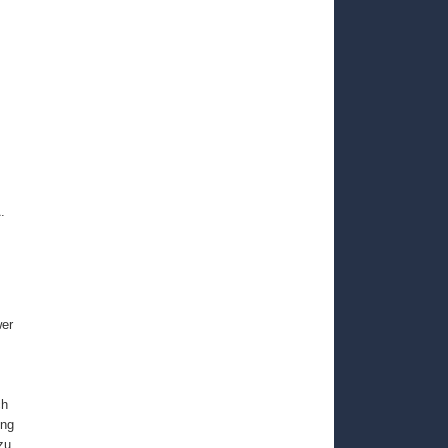
.
er
ch
ung
zu