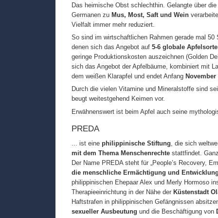
Das heimische Obst schlechthin. Gelangte über di
Germanen zu
Mus, Most, Saft und Wein
verarbeit
Vielfalt immer mehr reduziert.
So sind im wirtschaftlichen Rahmen gerade mal 50 
denen sich das Angebot auf
5-6 globale Apfelsort
geringe Produktionskosten auszeichnen (Golden Del
sich das Angebot der Apfelbäume, kombiniert mit La
dem weißen Klarapfel und endet Anfang
November
Durch die vielen Vitamine und Mineralstoffe sind se
beugt weitestgehend Keimen vor.
Erwähnenswert ist beim Apfel auch seine mytholog
PREDA
... ist eine
philippinische Stiftung
, die sich weltwe
mit dem Thema Menschenrechte
stattfindet. Gan
Der Name PREDA steht für „People’s Recovery, Em
die menschliche Ermächtigung und Entwicklun
philippinischen Ehepaar Alex und Merly Hormoso ins 
Therapieeinrichtung in der Nähe der
Küstenstadt O
Haftstrafen in philippinischen Gefängnissen absit
sexueller Ausbeutung
und die Beschäftigung von