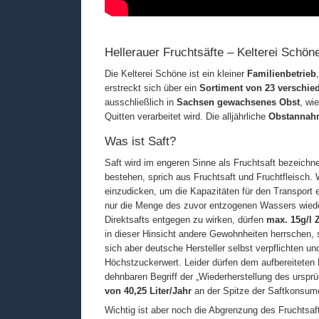
Hellerauer Fruchtsäfte – Kelterei Schön
Die Kelterei Schöne ist ein kleiner
Familienbetrieb
erstreckt sich über ein
Sortiment von 23 verschie
ausschließlich in
Sachsen gewachsenes Obst
, wi
Quitten verarbeitet wird. Die alljährliche
Obstannah
Was ist Saft?
Saft wird im engeren Sinne als Fruchtsaft bezeich
bestehen, sprich aus Fruchtsaft und Fruchtfleisch. 
einzudicken, um die Kapazitäten für den Transport e
nur die Menge des zuvor entzogenen Wassers wied
Direktsafts entgegen zu wirken, dürfen
max. 15g/l 
in dieser Hinsicht andere Gewohnheiten herrschen, s
sich aber deutsche Hersteller selbst verpflichten un
Höchstzuckerwert. Leider dürfen dem aufbereiteten
dehnbaren Begriff der „Wiederherstellung des urspr
von 40,25 Liter/Jahr
an der Spitze der Saftkonsum
Wichtig ist aber noch die Abgrenzung des Fruchtsaf