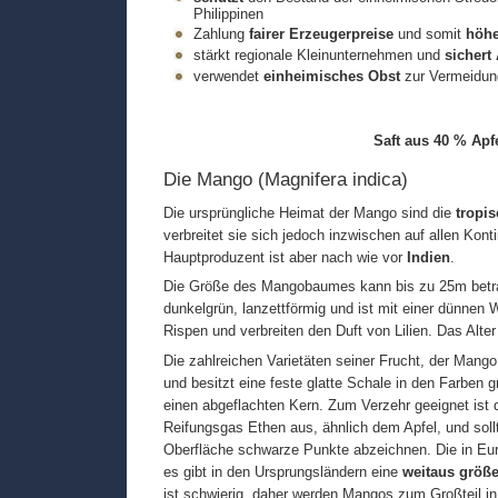
Philippinen
Zahlung
fairer Erzeugerpreise
und somit
höh
stärkt regionale Kleinunternehmen und
sichert
verwendet
einheimisches Obst
zur Vermeidun
Saft aus 40 % Apf
Die Mango (Magnifera indica)
Die ursprüngliche Heimat der Mango sind die
tropi
verbreitet sie sich jedoch inzwischen auf allen Ko
Hauptproduzent ist aber nach wie vor
Indien
.
Die Größe des Mangobaumes kann bis zu 25m betrag
dunkelgrün, lanzettförmig und ist mit einer dünnen 
Rispen und verbreiten den Duft von Lilien. Das Al
Die zahlreichen Varietäten seiner Frucht, der Mango
und besitzt eine feste glatte Schale in den Farben g
einen abgeflachten Kern. Zum Verzehr geeignet ist
Reifungsgas Ethen aus, ähnlich dem Apfel, und sollte 
Oberfläche schwarze Punkte abzeichnen. Die in Eu
es gibt in den Ursprungsländern eine
weitaus größer
ist schwierig, daher werden Mangos zum Großteil i