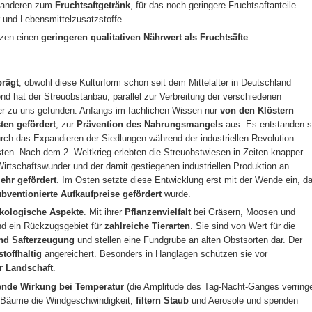
m anderen zum
Fruchtsaftgetränk
, für das noch geringere Fruchtsaftanteile
 und Lebensmittelzusatzstoffe.
tzen einen
geringeren qualitativen Nährwert als Fruchtsäfte
.
prägt
, obwohl diese Kulturform schon seit dem Mittelalter in Deutschland
 hat der Streuobstanbau, parallel zur Verbreitung der verschiedenen
er zu uns gefunden. Anfangs im fachlichen Wissen nur
von den Klöstern
ten gefördert
, zur
Prävention des Nahrungsmangels
aus. Es entstanden 
urch das Expandieren der Siedlungen während der industriellen Revolution
n. Nach dem 2. Weltkrieg erlebten die Streuobstwiesen in Zeiten knapper
rtschaftswunder und der damit gestiegenen industriellen Produktion an
ehr gefördert
. Im Osten setzte diese Entwicklung erst mit der Wende ein, d
bventionierte Aufkaufpreise gefördert
wurde.
ökologische Aspekte
. Mit ihrer
Pflanzenvielfalt
bei Gräsern, Moosen und
nd ein Rückzugsgebiet für
zahlreiche Tierarten
. Sie sind von Wert für die
nd Safterzeugung
und stellen eine Fundgrube an alten Obstsorten dar. Der
stoffhaltig
angereichert. Besonders in Hanglagen schützen sie vor
r Landschaft
.
ende Wirkung bei Temperatur
(die Amplitude des Tag-Nacht-Ganges verringe
e Bäume die Windgeschwindigkeit,
filtern Staub
und Aerosole und spenden