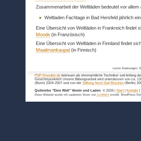
Zusammenarbeit der Weltläden bedeutet vor allem 
Weltladen Fachtage in Bad Hersfeld jährlich 
Eine Übersicht von Weltläden in Frankreich findet s
Monde
(in Französisch)
Eine Übersicht von Weltläden in Finnland findet sich
Maailmankaupat
(in Finnisch)
Letzte Änderungen: S
PSP-Dresden.de
betreuen als ehrenamtliche Techniker seit Anfang de
Gesichtspunkten! Unsere Bildungsarbeit wird unterdessen von ca. 1
(Bonn) 2004-2007 und von der
Stiftung Nord-Süd-Brücken
(Berlin) 20
Quilombo "Eine Welt" Verein und Laden
. © 2026 |
Start
|
Kontakt
Diese Website wurde mit sauberem Strom von
Lichtblick
erstellt. WordPress-Vo