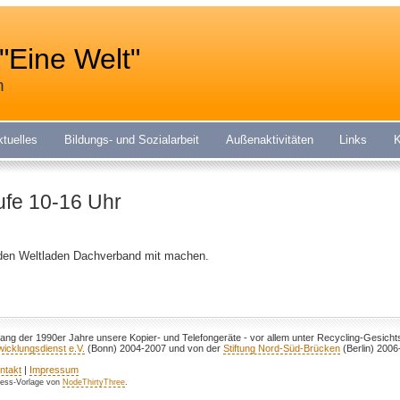
"Eine Welt"
n
ktuelles
Bildungs- und Sozialarbeit
Außenaktivitäten
Links
K
rufe 10-16 Uhr
 den Weltladen Dachverband mit machen.
fang der 1990er Jahre unsere Kopier- und Telefongeräte - vor allem unter Recycling-Gesich
icklungsdienst e.V.
(Bonn) 2004-2007 und von der
Stiftung Nord-Süd-Brücken
(Berlin) 2006
ntakt
|
Impressum
ress-Vorlage von
NodeThirtyThree
.