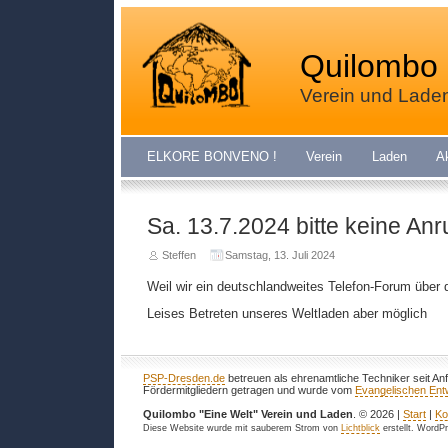
Quilombo 
Verein und Lade
ELKORE BONVENO !
Verein
Laden
A
Sa. 13.7.2024 bitte keine An
Steffen
Samstag, 13. Juli 2024
Weil wir ein deutschlandweites Telefon-Forum über
Leises Betreten unseres Weltladen aber möglich
PSP-Dresden.de
betreuen als ehrenamtliche Techniker seit An
Fördermitgliedern getragen und wurde vom
Evangelischen Entw
Quilombo "Eine Welt" Verein und Laden
. © 2026 |
Start
|
Ko
Diese Website wurde mit sauberem Strom von
Lichtblick
erstellt. WordP