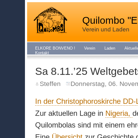
Quilombo "E
Verein und Laden
ELKORE BONVENO !
Verein
Laden
Aktuell
Kontakt
Sa 8.11.’25 Weltgebet
Steffen
Donnerstag, 06. Nove
In der Christophoroskirche DD
Zur aktuellen Lage in
Nigeria,
d
Quilombolas sind mit einem eh
Eine
Übersicht
zur Geschichte 