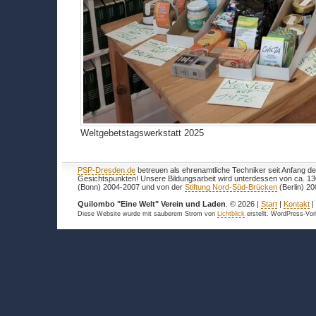
Weltgebetstagswerkstatt 2025
PSP-Dresden.de
betreuen als ehrenamtliche Techniker seit Anfang de
Gesichtspunkten! Unsere Bildungsarbeit wird unterdessen von ca. 1
(Bonn) 2004-2007 und von der
Stiftung Nord-Süd-Brücken
(Berlin) 20
Quilombo "Eine Welt" Verein und Laden
. © 2026 |
Start
|
Kontakt
Diese Website wurde mit sauberem Strom von
Lichtblick
erstellt. WordPress-Vo